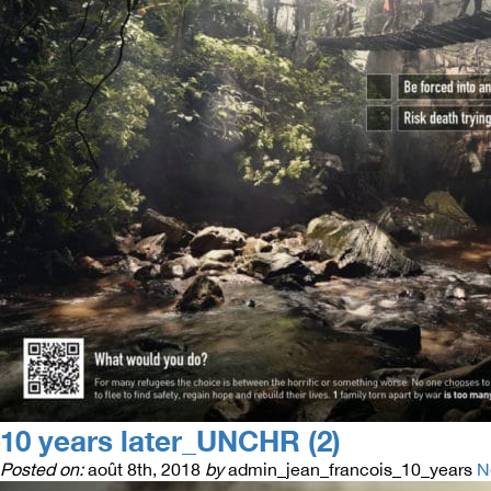
10 years later_UNCHR (2)
Posted on:
août 8th, 2018
by
admin_jean_francois_10_years
N