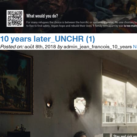
10 years later_UNCHR (1)
Posted on:
août 8th, 2018
by
admin_jean_francois_10_years
N