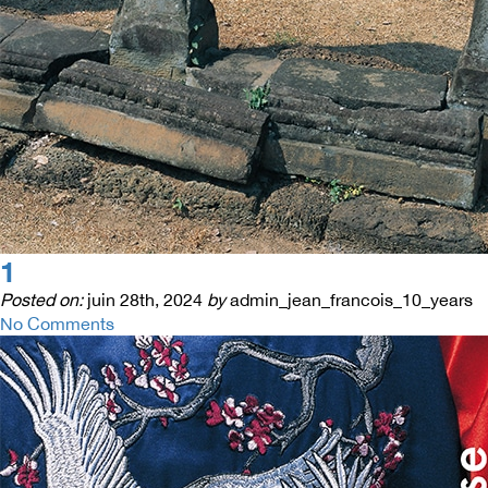
1
Posted on:
juin 28th, 2024
by
admin_jean_francois_10_years
No Comments