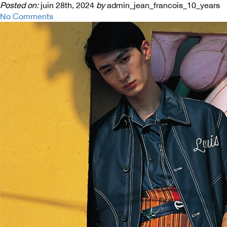
Posted on:
juin 28th, 2024
by
admin_jean_francois_10_years
No Comments