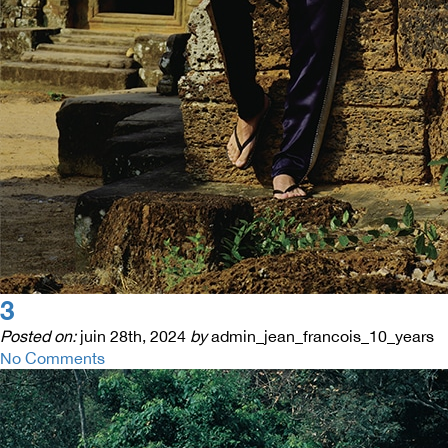
3
Posted on:
juin 28th, 2024
by
admin_jean_francois_10_years
No Comments