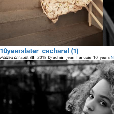
10yearslater_cacharel (1)
Posted on:
août 8th, 2018
by
admin_jean_francois_10_years
N