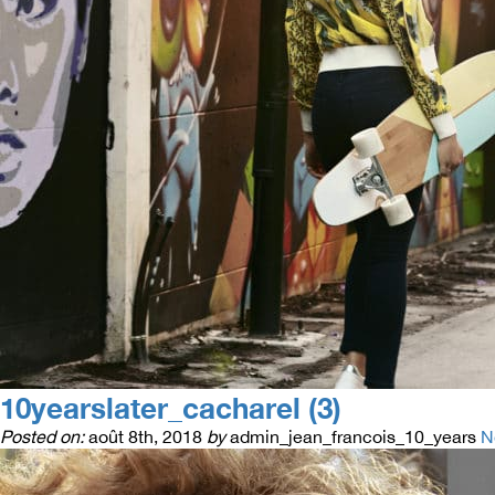
10yearslater_cacharel (3)
Posted on:
août 8th, 2018
by
admin_jean_francois_10_years
N